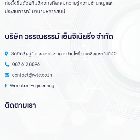
ก่อตั้งขึ้นด้วยทีมวิศวกรที่สะสมความรู้ความชํานาญและ
ประสบการณ์ มานานหลายสิบปี
บริษัท วรรณธรรม์ เอ็นจิเนียริ่ง จำกัด
86/169 หมู่.1 ต.คลองประเวศ อ.บ้านโพธิ์ จ.ฉะเชิงเทรา 24140
087 612 8896
contact@wte.co.th
Wanatan Engineering
ติดตามเรา