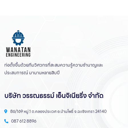
ก่อตั้งขึ้นด้วยทีมวิศวกรที่สะสมความรู้ความชํานาญและ
ประสบการณ์ มานานหลายสิบปี
บริษัท วรรณธรรม์ เอ็นจิเนียริ่ง จำกัด
86/169 หมู่.1 ต.คลองประเวศ อ.บ้านโพธิ์ จ.ฉะเชิงเทรา 24140
087 612 8896