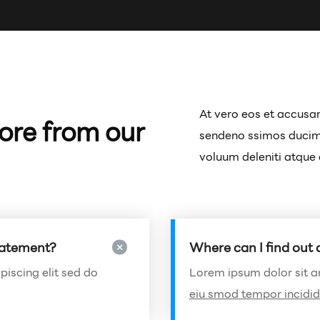
At vero eos et accusam
ore from our
sendeno ssimos ducimu
voluum deleniti atque 
tatement?
Where can I find out
iscing elit sed do
Lorem ipsum dolor sit am
eiu smod tempor incidi