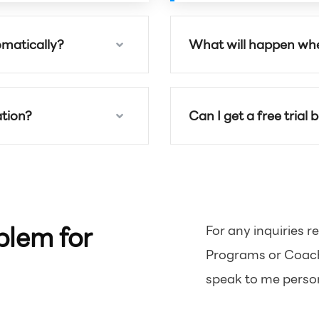
matically?
What will happen whe
tion?
Can I get a free trial
blem for
For any inquiries r
Programs or Coachi
speak to me person