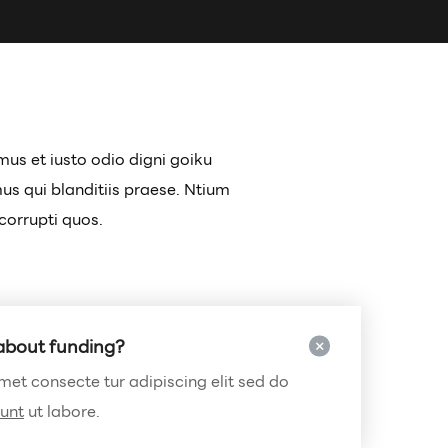
us et iusto odio digni goiku
s qui blanditiis praese. Ntium
corrupti quos.
 about funding?
et consecte tur adipiscing elit sed do
dunt
ut labore.