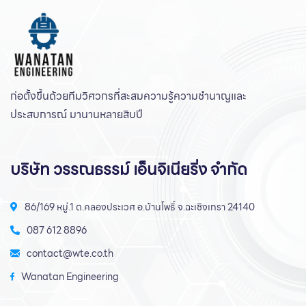
ก่อตั้งขึ้นด้วยทีมวิศวกรที่สะสมความรู้ความชํานาญและ
ประสบการณ์ มานานหลายสิบปี
บริษัท วรรณธรรม์ เอ็นจิเนียริ่ง จำกัด
86/169 หมู่.1 ต.คลองประเวศ อ.บ้านโพธิ์ จ.ฉะเชิงเทรา 24140
087 612 8896
contact@wte.co.th
Wanatan Engineering