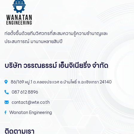
ก่อตั้งขึ้นด้วยทีมวิศวกรที่สะสมความรู้ความชํานาญและ
ประสบการณ์ มานานหลายสิบปี
บริษัท วรรณธรรม์ เอ็นจิเนียริ่ง จำกัด
86/169 หมู่.1 ต.คลองประเวศ อ.บ้านโพธิ์ จ.ฉะเชิงเทรา 24140
087 612 8896
contact@wte.co.th
Wanatan Engineering
ติดตามเรา